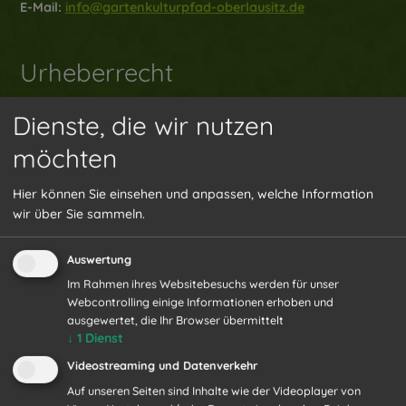
E-Mail:
info@gartenkulturpfad-oberlausitz.de
Urheberrecht
Dienste, die wir nutzen
Der Inhalt dieser Website ist urheberrechtlich geschützt. Alle
möchten
Rechte, auch die der Verwendung des Logos, der
Übersetzung, des Nachdrucks und der Vervielfältigung des
Hier können Sie einsehen und anpassen, welche Information
Inhalts oder Teilen daraus, sind vorbehalten. Ohne
wir über Sie sammeln.
schriftliche Genehmigung darf der Inhalt dieser Seite in
keiner Form reproduziert oder unter Verwendung
Auswertung
elektronischer Systeme verarbeitet, vervielfältigt oder
Im Rahmen ihres Websitebesuchs werden für unser
verbreitet werden.
Webcontrolling einige Informationen erhoben und
ausgewertet, die Ihr Browser übermittelt
↓
1
Dienst
Haftungshinweis
Videostreaming und Datenverkehr
Auf unseren Seiten sind Inhalte wie der Videoplayer von