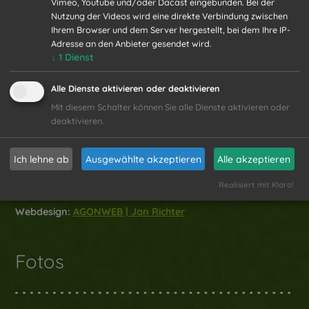
Vimeo, Youtube und/oder Dacast eingebunden. Bei der
Trotz sorgfältiger inhaltlicher Kontrolle übernehmen wir
Nutzung der Videos wird eine direkte Verbindung zwischen
keine Haftung für die Inhalte externer Links. Für den Inhalt
Ihrem Browser und dem Server hergestellt, bei dem Ihre IP-
Adresse an den Anbieter gesendet wird.
der verlinkten Seiten sind ausschließlich deren Betreiber
↓
1
Dienst
verantwortlich.
Alle Dienste aktivieren oder deaktivieren
Quellenangaben
Mit diesem Schalter können Sie alle Dienste aktivieren oder
deaktivieren.
Ich lehne ab
Ausgewählte akzeptieren
Alle akzeptieren
Auftragnehmer:
BÄHR DESIGN Agentur für Marketing und
Kommunikation |
www.baehrdesign.de
Realisiert mit Klaro!
Webdesign:
AGONWEB | Jan Richter
Fotos